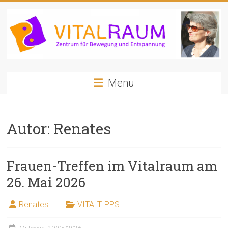
Zum
Inhalt
springen
VITALRAUM
Menü
Zentrum
für
Bewegung
Autor:
Renates
und
Entspannung
Frauen-Treffen im Vitalraum am
26. Mai 2026
Renates
VITALTIPPS