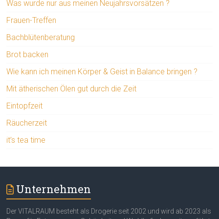
Was wurde nur aus meinen Neujahrsvorsätzen ?
Frauen-Treffen
Bachblütenberatung
Brot backen
Wie kann ich meinen Körper & Geist in Balance bringen ?
Mit ätherischen Ölen gut durch die Zeit
Eintopfzeit
Räucherzeit
it’s tea time
Unternehmen
Der VITALRAUM besteht als Drogerie seit 2002 und wird ab 2023 als