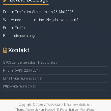
Frauen-Treffen im Vitalraum am 26. Mai 2026
Was wurde nur aus meinen Neujahrsvorsätzen ?
Frauen-Treffen
Bachblütenberatung
Kontakt
2103 Langenzersdorf, Hauptplatz 7
Phone: (+43) 2244 2347
Email: vitalraum at aon.at
http://vitalraum.co.at
Copyright © 2026
VITALRAUM
. Alle Rechte vorbehalten.
Theme:
Accelerate
von ThemeGrill. Präsentiert von
WordPress
.