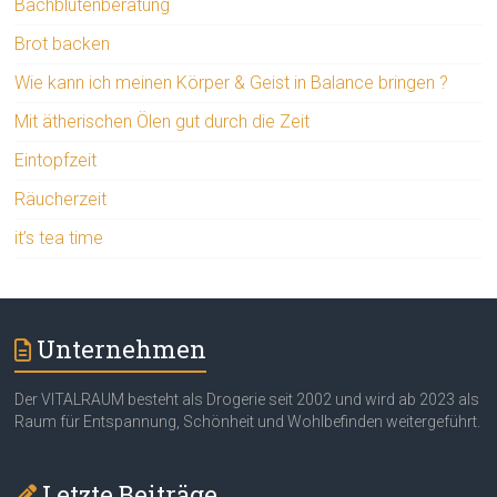
Bachblütenberatung
Brot backen
Wie kann ich meinen Körper & Geist in Balance bringen ?
Mit ätherischen Ölen gut durch die Zeit
Eintopfzeit
Räucherzeit
it’s tea time
Unternehmen
Der VITALRAUM besteht als Drogerie seit 2002 und wird ab 2023 als
Raum für Entspannung, Schönheit und Wohlbefinden weitergeführt.
Letzte Beiträge