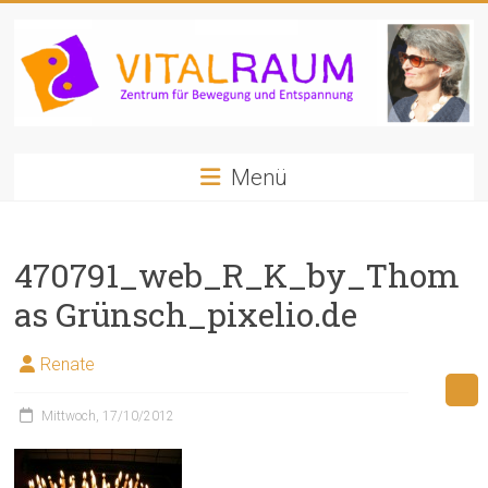
Zum
Inhalt
springen
VITALRAUM
Menü
Zentrum
für
Bewegung
470791_web_R_K_by_Thom
und
Entspannung
as Grünsch_pixelio.de
Renate
Mittwoch, 17/10/2012