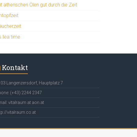
t ätherischen Ölen gut durch die Zeit
ntopfzeit
äucherzeit
’s tea time
Kontakt
03 Langenzersdorf, Hauptplatz 7
one: (+43) 2244 2347
ail: vitalraum at aon.at
tp://vitalraum.co.at