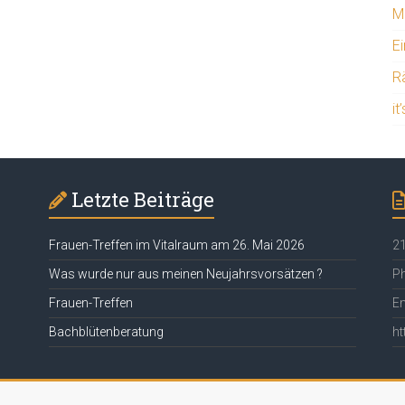
Mi
Ei
R
it
Letzte Beiträge
Frauen-Treffen im Vitalraum am 26. Mai 2026
21
Was wurde nur aus meinen Neujahrsvorsätzen ?
Ph
Frauen-Treffen
Em
Bachblütenberatung
ht