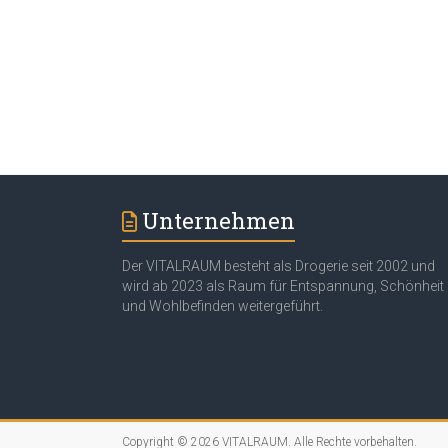
Unternehmen
Der VITALRAUM besteht als Drogerie seit 2002 und
wird ab 2023 als Raum für Entspannung, Schönheit
und Wohlbefinden weitergeführt.
Copyright © 2026
VITALRAUM
. Alle Rechte vorbehalten.