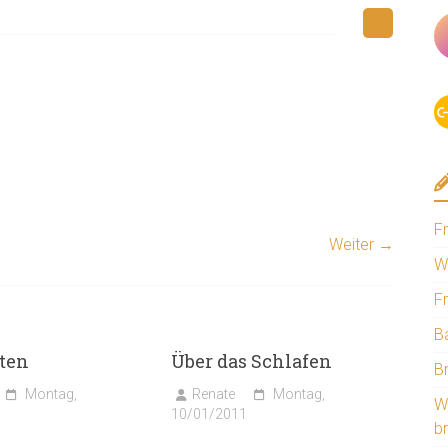
F
Weiter →
W
F
B
ten
Über das Schlafen
B
Montag,
Renate
Montag,
W
10/01/2011
b