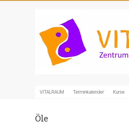
Zum
Inhalt
VITALRAUM
springen
Zentrum
für
Bewegung
und
Entspannung
VITALRAUM
Terminkalender
Kurse
Öle